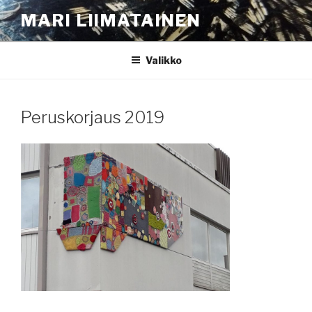
Siirry
MARI LIIMATAINEN
sisältöön
Valikko
Peruskorjaus 2019